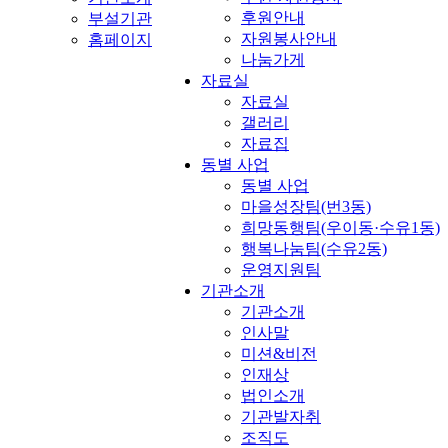
후원안내
부설기관
자원봉사안내
홈페이지
나눔가게
자료실
자료실
갤러리
자료집
동별 사업
동별 사업
마을성장팀(번3동)
희망동행팀(우이동·수유1동)
행복나눔팀(수유2동)
운영지원팀
기관소개
기관소개
인사말
미션&비전
인재상
법인소개
기관발자취
조직도