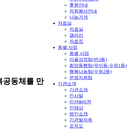
후원안내
자원봉사안내
나눔가게
자료실
자료실
갤러리
자료집
동별 사업
동별 사업
마을성장팀(번3동)
희망동행팀(우이동·수유1동)
행복나눔팀(수유2동)
운영지원팀
복공동체를 만
기관소개
기관소개
인사말
미션&비전
인재상
법인소개
기관발자취
조직도