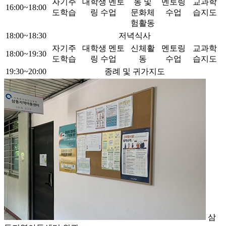
자기주
대학생 멘토
동 및
멘토링
교과학
16:00~18:00
도학습
링 수업
문화체
수업
습지도
험활동
18:00~18:30
저녁식사
자기주
대학생 멘토
신체활
멘토링
교과학
18:00~19:30
도학습
링 수업
동
수업
습지도
19:30~20:00
종례 및 귀가지도
삼