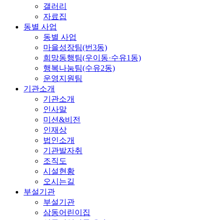
갤러리
자료집
동별 사업
동별 사업
마을성장팀(번3동)
희망동행팀(우이동·수유1동)
행복나눔팀(수유2동)
운영지원팀
기관소개
기관소개
인사말
미션&비전
인재상
법인소개
기관발자취
조직도
시설현황
오시는길
부설기관
부설기관
삼동어린이집