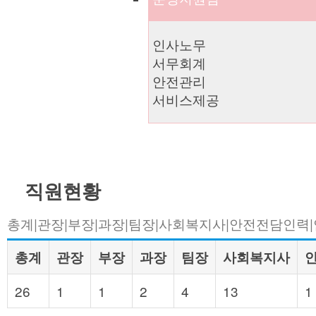
인사노무
서무회계
안전관리
서비스제공
직원현황
총계|관장|부장|과장|팀장|사회복지사|안전전담인력
총계
관장
부장
과장
팀장
사회복지사
26
1
1
2
4
13
1