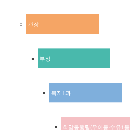
관장
부장
복지1과
희망동행팀(우이동·수유1동