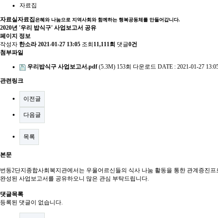
자료집
자료실
자료집
은혜와 나눔으로 지역사회와 함께하는 행복공동체를 만들어갑니다.
2020년 '우리 밥식구' 사업보고서 공유
페이지 정보
작성자
한소라
2021-01-27 13:05
조회
11,111회
댓글
0건
첨부파일
우리밥식구 사업보고서.pdf
(5.3M)
153회 다운로드
DATE : 2021-01-27 13:0
관련링크
이전글
다음글
목록
본문
번동2단지종합사회복지관에서는 우울어르신들의 식사 나눔 활동을 통한 관계증진프로
완성된 사업보고서를 공유하오니 많은 관심 부탁드립니다.
댓글목록
등록된 댓글이 없습니다.