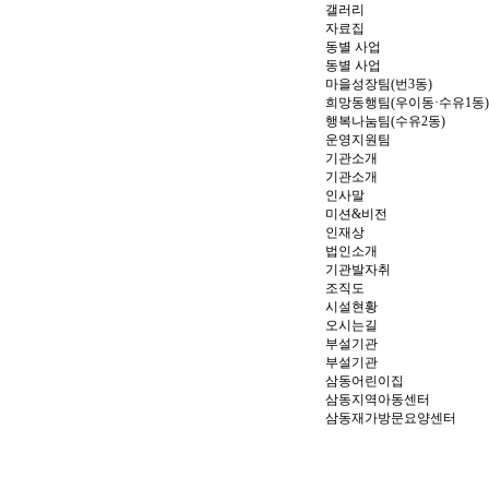
갤러리
자료집
동별 사업
동별 사업
마을성장팀(번3동)
희망동행팀(우이동·수유1동)
행복나눔팀(수유2동)
운영지원팀
기관소개
기관소개
인사말
미션&비전
인재상
법인소개
기관발자취
조직도
시설현황
오시는길
부설기관
부설기관
삼동어린이집
삼동지역아동센터
삼동재가방문요양센터