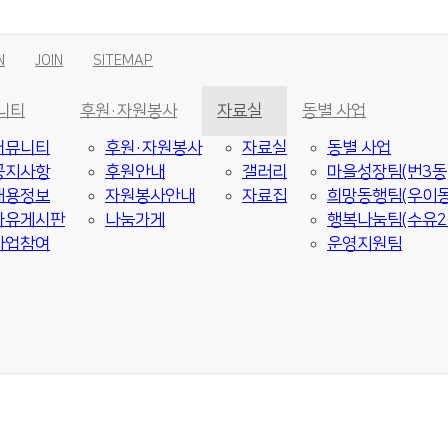
N
JOIN
SITEMAP
니티
후원·자원봉사
자료실
동별 사업
커뮤니티
후원·자원봉사
자료실
동별 사업
공지사항
후원안내
갤러리
마을성장팀(번3동
채용정보
자원봉사안내
자료집
희망동행팀(우이동
자유게시판
나눔가게
행복나눔팀(수유2
사업참여
운영지원팀