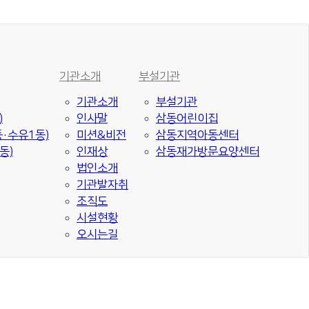
기관소개
부설기관
기관소개
부설기관
)
인사말
삼동어린이집
·수유1동)
미션&비전
삼동지역아동센터
동)
인재상
삼동재가방문요양센터
법인소개
기관발자취
조직도
시설현황
오시는길