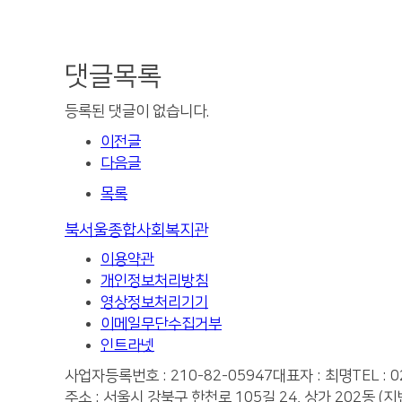
댓글목록
등록된 댓글이 없습니다.
이전글
다음글
목록
북서울종합사회복지관
이용약관
개인정보처리방침
영상정보처리기기
이메일무단수집거부
인트라넷
사업자등록번호 : 210-82-05947
대표자 : 최명
TEL : 
주소 : 서울시 강북구 한천로 105길 24, 상가 202동 (지