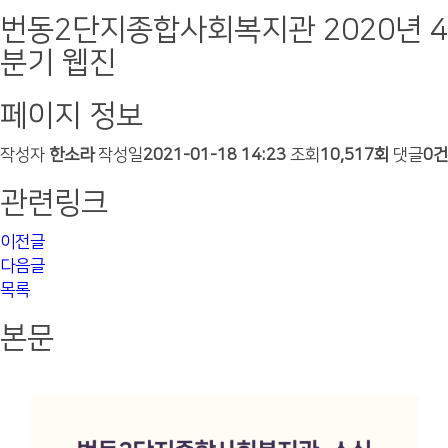
번동2단지종합사회복지관 2020년 4
분기 웹진
페이지 정보
작성자
한소라
작성일
2021-01-18 14:23
조회
10,517회
댓글
0건
관련링크
이전글
다음글
목록
본문