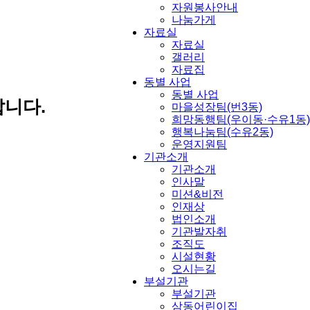
자원봉사안내
나눔가게
자료실
자료실
갤러리
자료집
동별 사업
동별 사업
니다.
마을성장팀(번3동)
희망동행팀(우이동·수유1동)
행복나눔팀(수유2동)
운영지원팀
기관소개
기관소개
인사말
미션&비전
인재상
법인소개
기관발자취
조직도
시설현황
오시는길
부설기관
부설기관
삼동어린이집