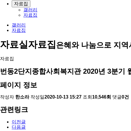
자료집
갤러리
자료집
갤러리
자료집
자료실
자료집
은혜와 나눔으로 지역
자료집
번동2단지종합사회복지관 2020년 3분기 
페이지 정보
작성자
한소라
작성일
2020-10-13 15:27
조회
10,546회
댓글
0건
관련링크
이전글
다음글