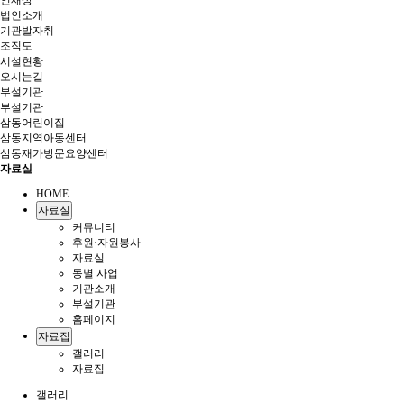
인재상
법인소개
기관발자취
조직도
시설현황
오시는길
부설기관
부설기관
삼동어린이집
삼동지역아동센터
삼동재가방문요양센터
자료실
HOME
자료실
커뮤니티
후원·자원봉사
자료실
동별 사업
기관소개
부설기관
홈페이지
자료집
갤러리
자료집
갤러리