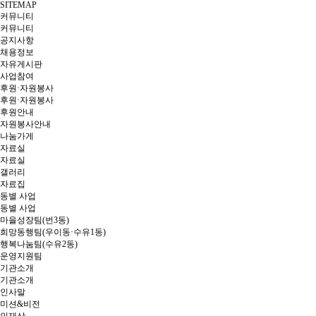
SITEMAP
커뮤니티
커뮤니티
공지사항
채용정보
자유게시판
사업참여
후원·자원봉사
후원·자원봉사
후원안내
자원봉사안내
나눔가게
자료실
자료실
갤러리
자료집
동별 사업
동별 사업
마을성장팀(번3동)
희망동행팀(우이동·수유1동)
행복나눔팀(수유2동)
운영지원팀
기관소개
기관소개
인사말
미션&비전