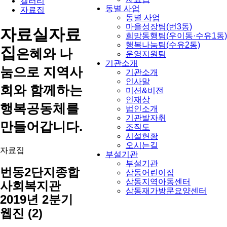
갤러리
동별 사업
자료집
동별 사업
마을성장팀(번3동)
자료실
자료
희망동행팀(우이동·수유1동)
행복나눔팀(수유2동)
집
은혜와 나
운영지원팀
기관소개
눔으로 지역사
기관소개
인사말
회와 함께하는
미션&비전
인재상
행복공동체를
법인소개
기관발자취
만들어갑니다.
조직도
시설현황
오시는길
자료집
부설기관
부설기관
번동2단지종합
삼동어린이집
삼동지역아동센터
사회복지관
삼동재가방문요양센터
2019년 2분기
웹진 (2)