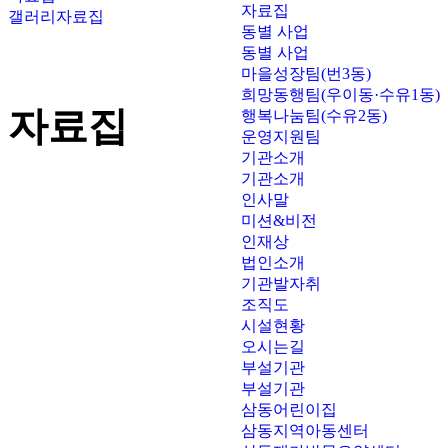
자료집
갤러리
자료집
동별 사업
동별 사업
마을성장팀(번3동)
희망동행팀(우이동·수유1동)
자료집
행복나눔팀(수유2동)
운영지원팀
기관소개
기관소개
인사말
미션&비전
인재상
법인소개
기관발자취
조직도
시설현황
오시는길
부설기관
부설기관
삼동어린이집
삼동지역아동센터