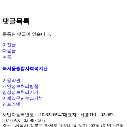
댓글목록
등록된 댓글이 없습니다.
이전글
다음글
목록
북서울종합사회복지관
이용약관
개인정보처리방침
영상정보처리기기
이메일무단수집거부
인트라넷
사업자등록번호 : 210-82-05947
대표자 : 최명
TEL : 02-987-
5077
FAX : 02-987-5051
주소 : 서울시 강북구 한천로 105길 24, 상가 202동 (지번:번3동