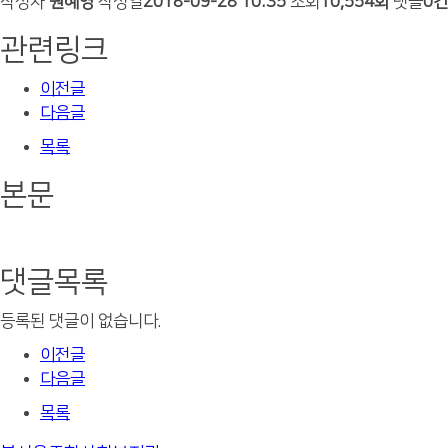
작성자
원혜영
작성일
2018-09-28 10:35
조회
10,554회
댓글
0건
관련링크
이전글
다음글
목록
본문
댓글목록
등록된 댓글이 없습니다.
이전글
다음글
목록