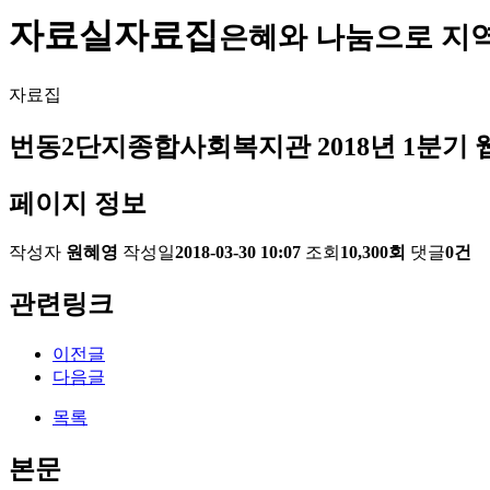
자료실
자료집
은혜와 나눔으로 지
자료집
번동2단지종합사회복지관 2018년 1분기 
페이지 정보
작성자
원혜영
작성일
2018-03-30 10:07
조회
10,300회
댓글
0건
관련링크
이전글
다음글
목록
본문