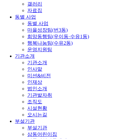
갤러리
자료집
동별 사업
동별 사업
마을성장팀(번3동)
희망동행팀(우이동·수유1동)
행복나눔팀(수유2동)
운영지원팀
기관소개
기관소개
인사말
미션&비전
인재상
법인소개
기관발자취
조직도
시설현황
오시는길
부설기관
부설기관
삼동어린이집