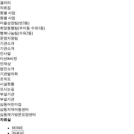
갤러리
자료집
동별 사업
동별 사업
마을성장팀(번3동)
희망동행팀(우이동·수유1동)
행복나눔팀(수유2동)
운영지원팀
기관소개
기관소개
인사말
미션&비전
인재상
법인소개
기관발자취
조직도
시설현황
오시는길
부설기관
부설기관
삼동어린이집
삼동지역아동센터
삼동재가방문요양센터
자료실
HOME
자료실