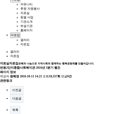
커뮤니티
후원·자원봉사
자료실
동별 사업
기관소개
부설기관
홈페이지
자료집
갤러리
자료집
갤러리
자료집
자료실
자료집
은혜와 나눔으로 지역사회와 함께하는 행복공동체를 만들어갑니다.
번동2단지종합사회복지관 2016년 3분기 웹진
페이지 정보
작성자
원혜영
2016-10-11 14:21
조회
10,337회
댓글
0건
관련링크
이전글
다음글
목록