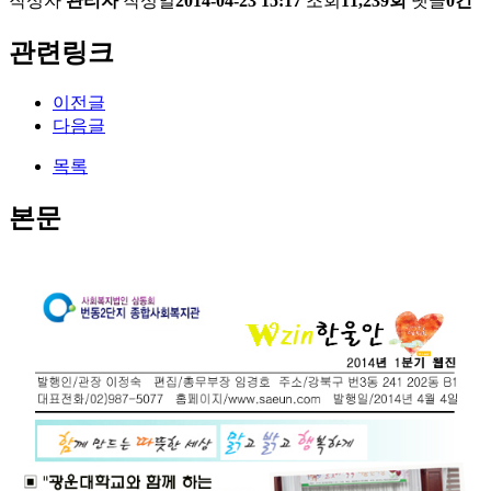
작성자
관리자
작성일
2014-04-23 15:17
조회
11,239회
댓글
0건
관련링크
이전글
다음글
목록
본문