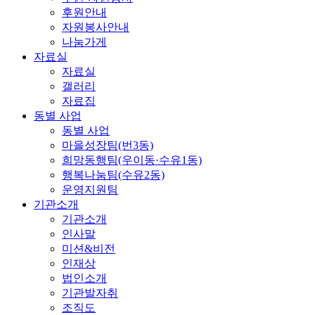
후원안내
자원봉사안내
나눔가게
자료실
자료실
갤러리
자료집
동별 사업
동별 사업
마을성장팀(번3동)
희망동행팀(우이동·수유1동)
행복나눔팀(수유2동)
운영지원팀
기관소개
기관소개
인사말
미션&비전
인재상
법인소개
기관발자취
조직도