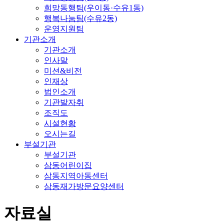
희망동행팀(우이동·수유1동)
행복나눔팀(수유2동)
운영지원팀
기관소개
기관소개
인사말
미션&비전
인재상
법인소개
기관발자취
조직도
시설현황
오시는길
부설기관
부설기관
삼동어린이집
삼동지역아동센터
삼동재가방문요양센터
자료실