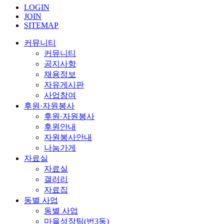
LOGIN
JOIN
SITEMAP
커뮤니티
커뮤니티
공지사항
채용정보
자유게시판
사업참여
후원·자원봉사
후원·자원봉사
후원안내
자원봉사안내
나눔가게
자료실
자료실
갤러리
자료집
동별 사업
동별 사업
마을성장팀(번3동)