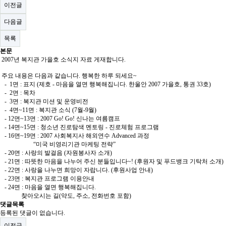
이전글
다음글
목록
본문
2007년 복지관 가을호 소식지 자료 게재합니다.
주요 내용은 다음과 같습니다. 행복한 하루 되세요~
- 1면 : 표지 (제호 - 마음을 열면 행복해집니다. 한울안 2007 가을호, 통권 33호)
- 2면 : 목차
- 3면 : 복지관 미션 및 운영비전
- 4면~11면 : 복지관 소식 (7월-9월)
- 12면~13면 : 2007 Go! Go! 신나는 여름캠프
- 14면~15면 : 청소년 진로탐색 멘토링 - 진로체험 프로그램
- 16면~19면 : 2007 사회복지사 해외연수 Advanced 과정
“미국 비영리기관 마케팅 전략”
- 20면 : 사랑의 발걸음 (자원봉사자 소개)
- 21면 : 따뜻한 마음을 나누어 주신 분들입니다~! (후원자 및 푸드뱅크 기탁처 소개)
- 22면 : 사랑을 나누면 희망이 자랍니다. (후원사업 안내)
- 23면 : 복지관 프로그램 이용안내
- 24면 : 마음을 열면 행복해집니다.
찾아오시는 길(약도, 주소, 전화번호 포함)
댓글목록
등록된 댓글이 없습니다.
이전글