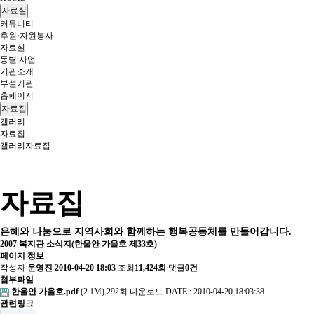
자료실
커뮤니티
후원·자원봉사
자료실
동별 사업
기관소개
부설기관
홈페이지
자료집
갤러리
자료집
갤러리
자료집
자료집
은혜와 나눔으로 지역사회와 함께하는 행복공동체를 만들어갑니다.
2007 복지관 소식지(한울안 가을호 제33호)
페이지 정보
작성자
운영진
2010-04-20 18:03
조회
11,424회
댓글
0건
첨부파일
한울안 가을호.pdf
(2.1M)
292회 다운로드
DATE : 2010-04-20 18:03:38
관련링크