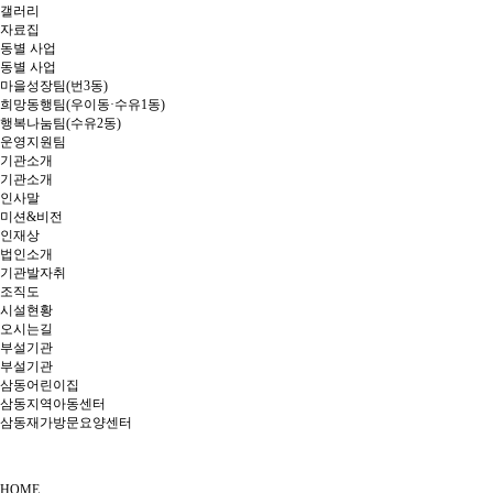
갤러리
자료집
동별 사업
동별 사업
마을성장팀(번3동)
희망동행팀(우이동·수유1동)
행복나눔팀(수유2동)
운영지원팀
기관소개
기관소개
인사말
미션&비전
인재상
법인소개
기관발자취
조직도
시설현황
오시는길
부설기관
부설기관
삼동어린이집
삼동지역아동센터
삼동재가방문요양센터
HOME