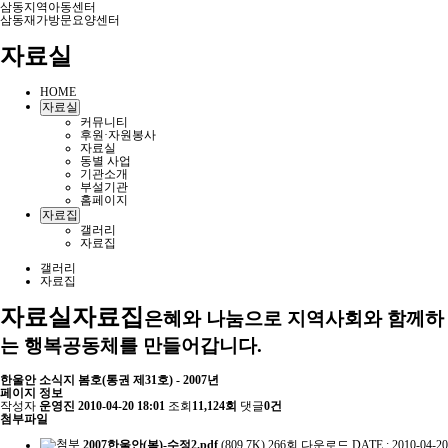
삼동지역아동센터
삼동재가방문요양센터
자료실
HOME
자료실
커뮤니티
후원·자원봉사
자료실
동별 사업
기관소개
부설기관
홈페이지
자료집
갤러리
자료집
갤러리
자료집
자료실
자료집
은혜와 나눔으로 지역사회와 함께하
는 행복공동체를 만들어갑니다.
한울안 소식지 봄호(통권 제31호) - 2007년
페이지 정보
작성자
운영진
2010-04-20 18:01
조회
11,124회
댓글
0건
첨부파일
2007한울안(봄)-수정2.pdf
(809.7K)
266회 다운로드
DATE : 2010-04-20