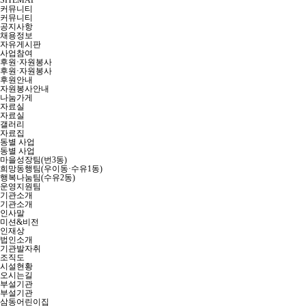
SITEMAP
커뮤니티
커뮤니티
공지사항
채용정보
자유게시판
사업참여
후원·자원봉사
후원·자원봉사
후원안내
자원봉사안내
나눔가게
자료실
자료실
갤러리
자료집
동별 사업
동별 사업
마을성장팀(번3동)
희망동행팀(우이동·수유1동)
행복나눔팀(수유2동)
운영지원팀
기관소개
기관소개
인사말
미션&비전
인재상
법인소개
기관발자취
조직도
시설현황
오시는길
부설기관
부설기관
삼동어린이집