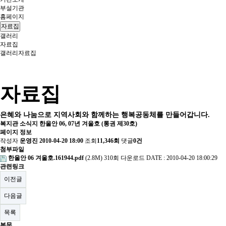
부설기관
홈페이지
자료집
갤러리
자료집
갤러리
자료집
자료집
은혜와 나눔으로 지역사회와 함께하는 행복공동체를 만들어갑니다.
복지관 소식지 한울안 06, 07년 겨울호 (통권 제30호)
페이지 정보
작성자
운영진
2010-04-20 18:00
조회
11,346회
댓글
0건
첨부파일
한울안 06 겨울호.161944.pdf
(2.8M)
310회 다운로드
DATE : 2010-04-20 18:00:29
관련링크
이전글
다음글
목록
본문