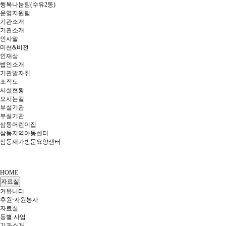
행복나눔팀(수유2동)
운영지원팀
기관소개
기관소개
인사말
미션&비전
인재상
법인소개
기관발자취
조직도
시설현황
오시는길
부설기관
부설기관
삼동어린이집
삼동지역아동센터
삼동재가방문요양센터
HOME
자료실
커뮤니티
후원·자원봉사
자료실
동별 사업
기관소개