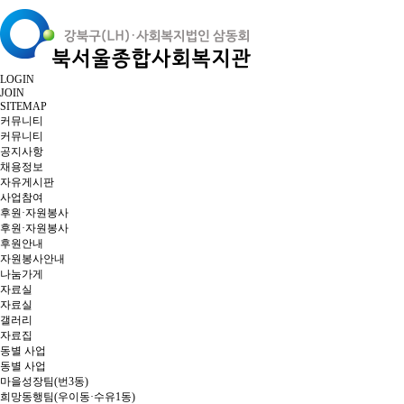
LOGIN
JOIN
SITEMAP
커뮤니티
커뮤니티
공지사항
채용정보
자유게시판
사업참여
후원·자원봉사
후원·자원봉사
후원안내
자원봉사안내
나눔가게
자료실
자료실
갤러리
자료집
동별 사업
동별 사업
마을성장팀(번3동)
희망동행팀(우이동·수유1동)