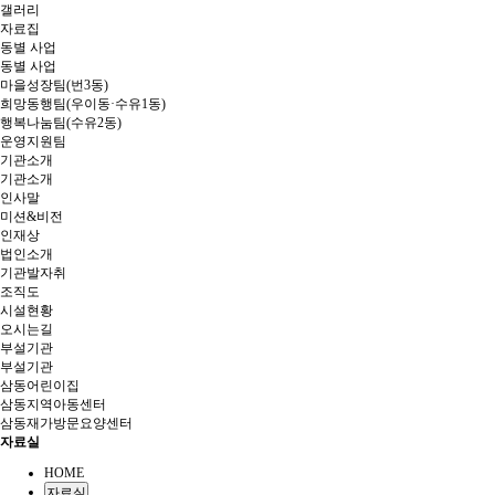
갤러리
자료집
동별 사업
동별 사업
마을성장팀(번3동)
희망동행팀(우이동·수유1동)
행복나눔팀(수유2동)
운영지원팀
기관소개
기관소개
인사말
미션&비전
인재상
법인소개
기관발자취
조직도
시설현황
오시는길
부설기관
부설기관
삼동어린이집
삼동지역아동센터
삼동재가방문요양센터
자료실
HOME
자료실