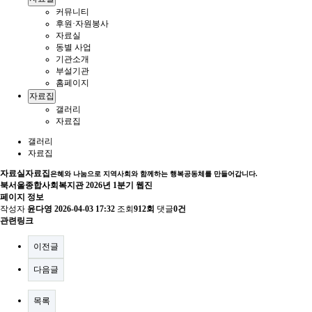
커뮤니티
후원·자원봉사
자료실
동별 사업
기관소개
부설기관
홈페이지
자료집
갤러리
자료집
갤러리
자료집
자료실
자료집
은혜와 나눔으로 지역사회와 함께하는 행복공동체를 만들어갑니다.
북서울종합사회복지관 2026년 1분기 웹진
페이지 정보
작성자
윤다영
2026-04-03 17:32
조회
912회
댓글
0건
관련링크
이전글
다음글
목록