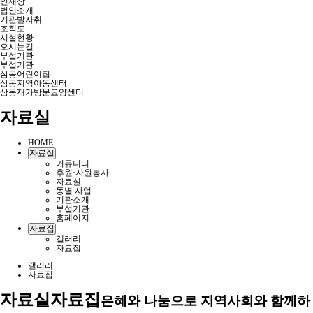
인재상
법인소개
기관발자취
조직도
시설현황
오시는길
부설기관
부설기관
삼동어린이집
삼동지역아동센터
삼동재가방문요양센터
자료실
HOME
자료실
커뮤니티
후원·자원봉사
자료실
동별 사업
기관소개
부설기관
홈페이지
자료집
갤러리
자료집
갤러리
자료집
자료실
자료집
은혜와 나눔으로 지역사회와 함께하