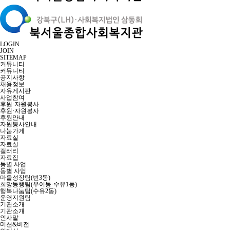
LOGIN
JOIN
SITEMAP
커뮤니티
커뮤니티
공지사항
채용정보
자유게시판
사업참여
후원·자원봉사
후원·자원봉사
후원안내
자원봉사안내
나눔가게
자료실
자료실
갤러리
자료집
동별 사업
동별 사업
마을성장팀(번3동)
희망동행팀(우이동·수유1동)
행복나눔팀(수유2동)
운영지원팀
기관소개
기관소개
인사말
미션&비전