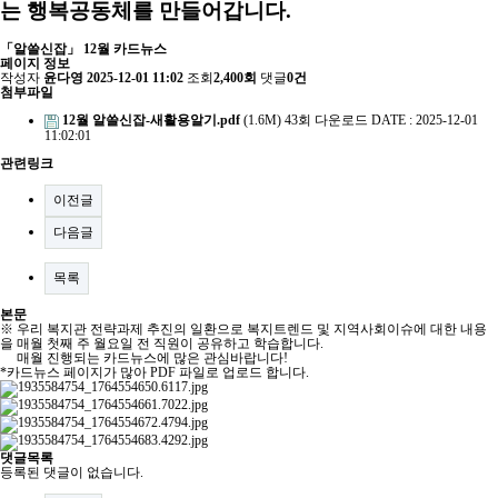
는 행복공동체를 만들어갑니다.
「알쓸신잡」 12월 카드뉴스
페이지 정보
작성자
윤다영
2025-12-01 11:02
조회
2,400회
댓글
0건
첨부파일
12월 알쓸신잡-새활용알기.pdf
(1.6M)
43회 다운로드
DATE : 2025-12-01
11:02:01
관련링크
이전글
다음글
목록
본문
※ 우리 복지관 전략과제 추진의 일환으로 복지트렌드 및 지역사회이슈에 대한 내용
을 매월 첫째 주 월요일 전 직원이 공유하고 학습합니다.
매월 진행되는 카드뉴스에 많은 관심바랍니다!
*카드뉴스 페이지가 많아 PDF 파일로 업로드 합니다.
댓글목록
등록된 댓글이 없습니다.