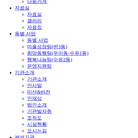
나눔가게
자료실
자료실
갤러리
자료집
동별 사업
동별 사업
마을성장팀(번3동)
희망동행팀(우이동·수유1동)
행복나눔팀(수유2동)
운영지원팀
기관소개
기관소개
인사말
미션&비전
인재상
법인소개
기관발자취
조직도
시설현황
오시는길
부설기관