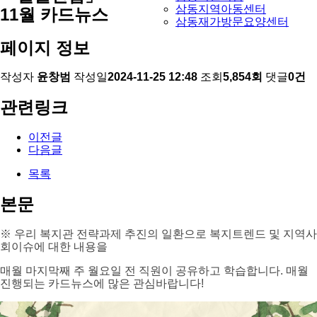
삼동지역아동센터
11월 카드뉴스
삼동재가방문요양센터
페이지 정보
작성자
윤창범
작성일
2024-11-25 12:48
조회
5,854회
댓글
0건
관련링크
이전글
다음글
목록
본문
※ 우리 복지관 전략과제 추진의 일환으로 복지트렌드 및 지역사
회이슈에 대한 내용을
매월 마지막째 주 월요일 전 직원이 공유하고 학습합니다. 매월
진행되는 카드뉴스에 많은 관심바랍니다!