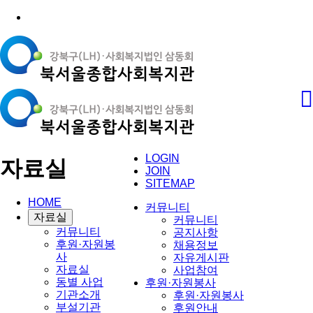
LOGIN
자료실
JOIN
SITEMAP
HOME
커뮤니티
자료실
커뮤니티
커뮤니티
공지사항
후원·자원봉
채용정보
사
자유게시판
자료실
사업참여
동별 사업
후원·자원봉사
기관소개
후원·자원봉사
부설기관
후원안내