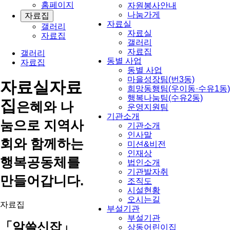
홈페이지
자원봉사안내
나눔가게
자료집
자료실
갤러리
자료실
자료집
갤러리
자료집
갤러리
동별 사업
자료집
동별 사업
마을성장팀(번3동)
자료실
자료
희망동행팀(우이동·수유1동)
행복나눔팀(수유2동)
집
은혜와 나
운영지원팀
기관소개
눔으로 지역사
기관소개
인사말
회와 함께하는
미션&비전
인재상
행복공동체를
법인소개
기관발자취
만들어갑니다.
조직도
시설현황
오시는길
자료집
부설기관
부설기관
「알쓸신잡」
삼동어린이집