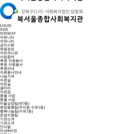
LOGIN
JOIN
SITEMAP
커뮤니티
커뮤니티
공지사항
채용정보
자유게시판
사업참여
후원·자원봉사
후원·자원봉사
후원안내
자원봉사안내
나눔가게
자료실
자료실
갤러리
자료집
동별 사업
동별 사업
마을성장팀(번3동)
희망동행팀(우이동·수유1동)
행복나눔팀(수유2동)
운영지원팀
기관소개
기관소개
인사말
미션&비전