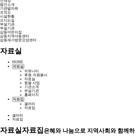
인재상
법인소개
기관발자취
조직도
시설현황
오시는길
부설기관
부설기관
삼동어린이집
삼동지역아동센터
삼동재가방문요양센터
자료실
HOME
자료실
커뮤니티
후원·자원봉사
자료실
동별 사업
기관소개
부설기관
홈페이지
자료집
갤러리
자료집
갤러리
자료집
자료실
자료집
은혜와 나눔으로 지역사회와 함께하