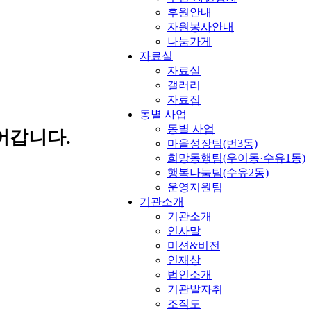
후원안내
자원봉사안내
나눔가게
자료실
자료실
갤러리
자료집
동별 사업
동별 사업
어갑니다.
마을성장팀(번3동)
희망동행팀(우이동·수유1동)
행복나눔팀(수유2동)
운영지원팀
기관소개
기관소개
인사말
미션&비전
인재상
법인소개
기관발자취
조직도