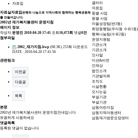
갤러리
자료집
자료집
자료실
자료집
은혜와 나눔으로 지역사회와 함께하는 행복공동체
동별 사업
를 만들어갑니다.
동별 사업
2002년 재가복지봉센터 운영지침
마을성장팀(번3동)
페이지 정보
희망동행팀(우이동·수유1동)
작성자
운영진
2010-04-20 17:41
조회
10,473회
댓글
0건
행복나눔팀(수유2동)
첨부파일
운영지원팀
기관소개
2002_재가지침.hwp
(68.3K)
253회 다운로드
기관소개
DATE : 2010-04-20 17:41:56
인사말
관련링크
미션&비전
인재상
법인소개
이전글
기관발자취
조직도
다음글
시설현황
오시는길
목록
부설기관
부설기관
본문
삼동어린이집
2002년 재가복지봉사센터 운영지침안내입니다.
삼동지역아동센터
유용하게 사용하세요
삼동재가방문요양센터
댓글목록
등록된 댓글이 없습니다.