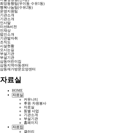
희망동행팀(우이동·수유1동)
행복나눔팀(수유2동)
운영지원팀
기관소개
기관소개
인사말
미션&비전
인재상
법인소개
기관발자취
조직도
시설현황
오시는길
부설기관
부설기관
삼동어린이집
삼동지역아동센터
삼동재가방문요양센터
자료실
HOME
자료실
커뮤니티
후원·자원봉사
자료실
동별 사업
기관소개
부설기관
홈페이지
자료집
갤러리