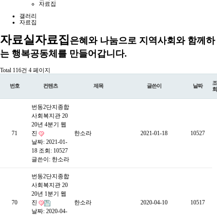
자료집
갤러리
자료집
자료실
자료집
은혜와 나눔으로 지역사회와 함께하
는 행복공동체를 만들어갑니다.
Total 116건
4 페이지
조
번호
컨텐츠
제목
글쓴이
날짜
회
번동2단지종합
사회복지관 20
20년 4분기 웹
71
진
한소라
2021-01-18
10527
날짜: 2021-01-
18
조회: 10527
글쓴이:
한소라
번동2단지종합
사회복지관 20
20년 1분기 웹
70
진
한소라
2020-04-10
10517
날짜: 2020-04-