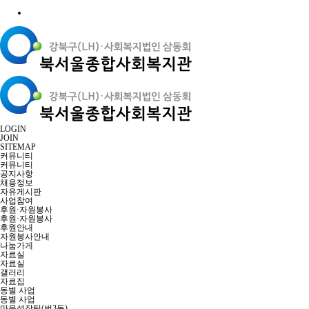
LOGIN
JOIN
SITEMAP
커뮤니티
커뮤니티
공지사항
채용정보
자유게시판
사업참여
후원·자원봉사
후원·자원봉사
후원안내
자원봉사안내
나눔가게
자료실
자료실
갤러리
자료집
동별 사업
동별 사업
마을성장팀(번3동)