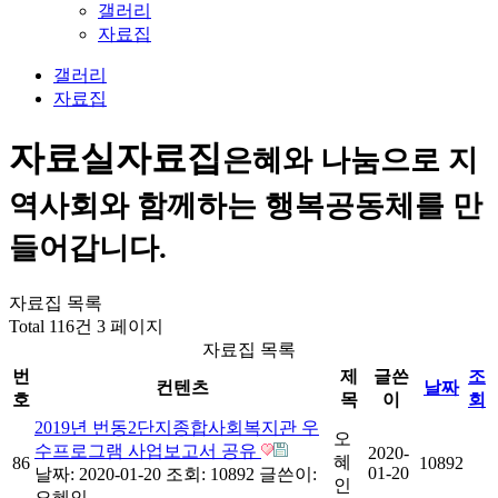
갤러리
자료집
갤러리
자료집
자료실
자료집
은혜와 나눔으로 지
역사회와 함께하는 행복공동체를 만
들어갑니다.
자료집 목록
Total 116건
3 페이지
자료집 목록
번
제
글쓴
조
컨텐츠
날짜
호
목
이
회
2019년 번동2단지종합사회복지관 우
오
수프로그램 사업보고서 공유
2020-
혜
86
10892
01-20
날짜: 2020-01-20
조회: 10892
글쓴이:
인
오혜인