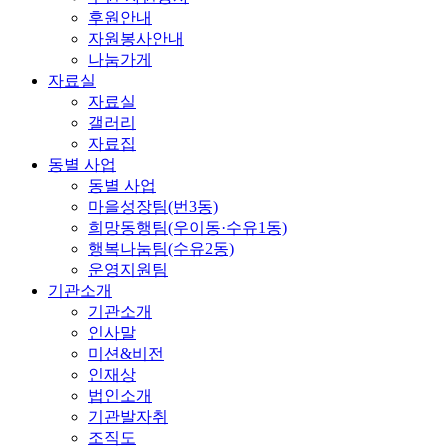
후원안내
자원봉사안내
나눔가게
자료실
자료실
갤러리
자료집
동별 사업
동별 사업
마을성장팀(번3동)
희망동행팀(우이동·수유1동)
행복나눔팀(수유2동)
운영지원팀
기관소개
기관소개
인사말
미션&비전
인재상
법인소개
기관발자취
조직도