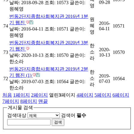
09-28
날짜: 2018-09-28
조회: 10573
글쓴이:
영
원혜영
번동2단지종합사회복지관 2016년 1분
원
기 웹진
2016-
혜
74
10571
04-11
날짜: 2016-04-11
조회: 10571
글쓴이:
영
원혜영
번동2단지종합사회복지관 2020년 3분
한
기 웹진
2020-
소
73
10570
10-13
날짜: 2020-10-13
조회: 10570
글쓴이:
라
한소라
번동2단지종합사회복지관 2019년 2분
한
기 웹진 (1)
2019-
소
72
10564
07-03
날짜: 2019-07-03
조회: 10564
글쓴이:
라
한소라
처음
1
페이지
2
페이지
열린
3
페이지
4
페이지
5
페이지
6
페이지
7
페이지
8
페이지
맨끝
게시물 검색
검색대상
검색어
필수