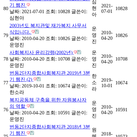
심
기 웹진
2021-
현
80
10828
07-01
날짜: 2021-07-01
조회: 10828
글쓴이:
아
심현아
2003년도 복지관및 재가복지 사무서
운
식입니다.
2010-
영
79
10826
04-20
날짜: 2010-04-20
조회: 10826
글쓴이:
진
운영진
사회복지사 윤리강령(2002년)
운
2010-
78
날짜: 2010-04-20
조회: 10708
글쓴이:
영
10708
04-20
운영진
진
번동2단지종합사회복지관 2019년 3분
한
기 웹진 (2)
2019-
소
77
10674
10-01
날짜: 2019-10-01
조회: 10674
글쓴이:
라
한소라
복지공동체 구축을 위한 자원봉사자
운
의 역할
2010-
영
76
10591
04-20
날짜: 2010-04-20
조회: 10591
글쓴이:
진
운영진
번동2단지종합사회복지관 2018년 3분
원
기 웹진
2018-
혜
75
10573