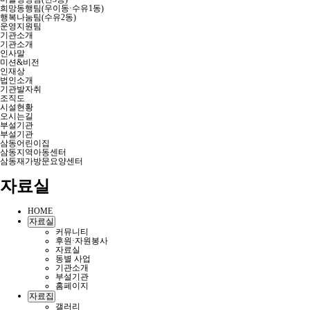
희망동행팀(우이동·수유1동)
행복나눔팀(수유2동)
운영지원팀
기관소개
기관소개
인사말
미션&비전
인재상
법인소개
기관발자취
조직도
시설현황
오시는길
부설기관
부설기관
삼동어린이집
삼동지역아동센터
삼동재가방문요양센터
자료실
HOME
자료실
커뮤니티
후원·자원봉사
자료실
동별 사업
기관소개
부설기관
홈페이지
자료집
갤러리