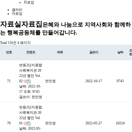
자료집
갤러리
자료집
자료실
자료집
은혜와 나눔으로 지역사회와 함께하
는 행복공동체를 만들어갑니다.
Total 116건
4 페이지
조
번호
컨텐츠
제목
글쓴이
날짜
회
번동2단지종합
사회복지관 20
22년 웹진 Vol.
71
02
전민영
2022-10-17
9745
날짜: 2022-10-
17
조회: 9745
글쓴이:
전민영
번동2단지종합
사회복지관 20
22년 웹진 Vol.
70
01
전민영
2022-05-27
10224
날짜: 2022-05-