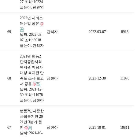
27
조회: 10224
글쓴이:
전민영
2022년 서비스
매뉴얼 공유
69
관리자
2022-03-07
8918
날짜: 2022-03-
07
조회: 8918
글쓴이:
관리자
2021년 번동2
단지종합사회
복지관 이용자
대상 복지관 만
68
족도 조사 보고
심현아
2021-12-30
11078
서 공유
날짜: 2021-12-
30
조회: 11078
글쓴이:
심현아
번동2단지종합
사회복지관 20
21년 3분기 웹
67
진
심현아
2021-10-01
10811
날짜: 2021-10-