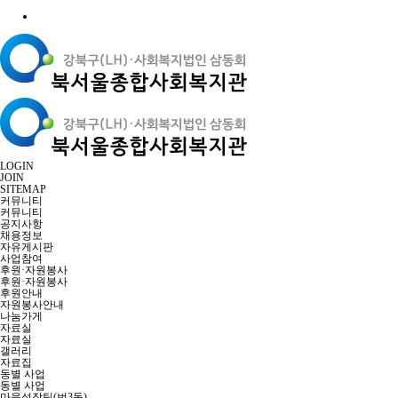
LOGIN
JOIN
SITEMAP
커뮤니티
커뮤니티
공지사항
채용정보
자유게시판
사업참여
후원·자원봉사
후원·자원봉사
후원안내
자원봉사안내
나눔가게
자료실
자료실
갤러리
자료집
동별 사업
동별 사업
마을성장팀(번3동)