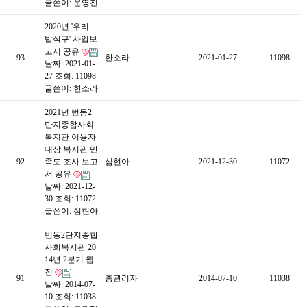
글쓴이:
운영진
2020년 '우리
밥식구' 사업보
고서 공유
93
한소라
2021-01-27
11098
날짜: 2021-01-
27
조회: 11098
글쓴이:
한소라
2021년 번동2
단지종합사회
복지관 이용자
대상 복지관 만
92
족도 조사 보고
심현아
2021-12-30
11072
서 공유
날짜: 2021-12-
30
조회: 11072
글쓴이:
심현아
번동2단지종합
사회복지관 20
14년 2분기 웹
진
91
총관리자
2014-07-10
11038
날짜: 2014-07-
10
조회: 11038