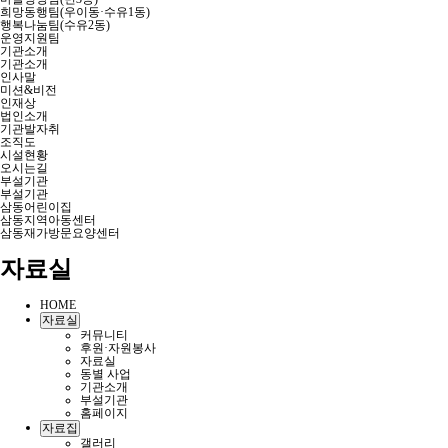
희망동행팀(우이동·수유1동)
행복나눔팀(수유2동)
운영지원팀
기관소개
기관소개
인사말
미션&비전
인재상
법인소개
기관발자취
조직도
시설현황
오시는길
부설기관
부설기관
삼동어린이집
삼동지역아동센터
삼동재가방문요양센터
자료실
HOME
자료실
커뮤니티
후원·자원봉사
자료실
동별 사업
기관소개
부설기관
홈페이지
자료집
갤러리