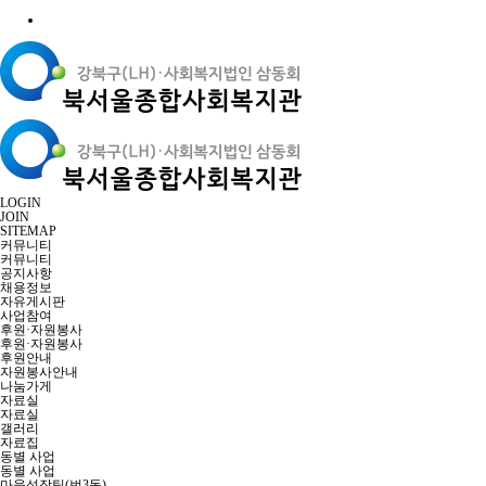
LOGIN
JOIN
SITEMAP
커뮤니티
커뮤니티
공지사항
채용정보
자유게시판
사업참여
후원·자원봉사
후원·자원봉사
후원안내
자원봉사안내
나눔가게
자료실
자료실
갤러리
자료집
동별 사업
동별 사업
마을성장팀(번3동)