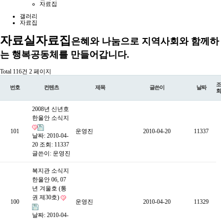
자료집
갤러리
자료집
자료실
자료집
은혜와 나눔으로 지역사회와 함께하
는 행복공동체를 만들어갑니다.
Total 116건
2 페이지
조
번호
컨텐츠
제목
글쓴이
날짜
회
2008년 신년호
한울안 소식지
101
운영진
2010-04-20
11337
날짜: 2010-04-
20
조회: 11337
글쓴이:
운영진
복지관 소식지
한울안 06, 07
년 겨울호 (통
권 제30호)
100
운영진
2010-04-20
11329
날짜: 2010-04-