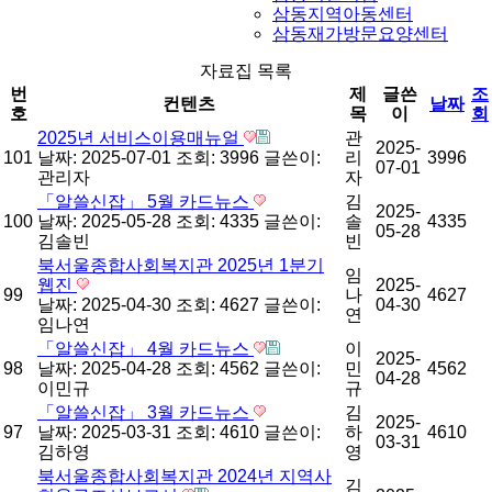
삼동지역아동센터
삼동재가방문요양센터
자료집 목록
번
제
글쓴
조
컨텐츠
날짜
호
목
이
회
2025년 서비스이용매뉴얼
관
2025-
101
날짜: 2025-07-01
조회: 3996
글쓴이:
리
3996
07-01
관리자
자
「알쓸신잡」 5월 카드뉴스
김
2025-
100
날짜: 2025-05-28
조회: 4335
글쓴이:
솔
4335
05-28
김솔빈
빈
북서울종합사회복지관 2025년 1분기
임
웹진
2025-
99
나
4627
날짜: 2025-04-30
조회: 4627
글쓴이:
04-30
연
임나연
「알쓸신잡」 4월 카드뉴스
이
2025-
98
날짜: 2025-04-28
조회: 4562
글쓴이:
민
4562
04-28
이민규
규
「알쓸신잡」 3월 카드뉴스
김
2025-
97
날짜: 2025-03-31
조회: 4610
글쓴이:
하
4610
03-31
김하영
영
북서울종합사회복지관 2024년 지역사
김