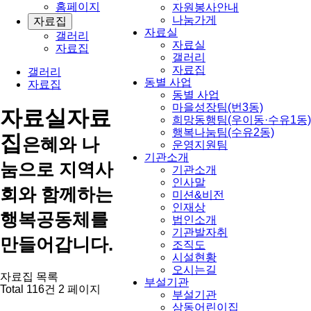
홈페이지
자원봉사안내
나눔가게
자료집
자료실
갤러리
자료실
자료집
갤러리
자료집
갤러리
동별 사업
자료집
동별 사업
마을성장팀(번3동)
자료실
자료
희망동행팀(우이동·수유1동)
행복나눔팀(수유2동)
집
은혜와 나
운영지원팀
기관소개
눔으로 지역사
기관소개
인사말
회와 함께하는
미션&비전
인재상
행복공동체를
법인소개
기관발자취
만들어갑니다.
조직도
시설현황
오시는길
자료집 목록
부설기관
Total 116건
2 페이지
부설기관
삼동어린이집