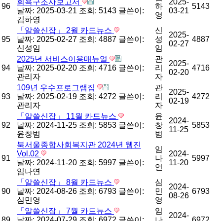
회욕구조사보고서
2025-
96
하
5143
날짜: 2025-03-21
조회: 5143
글쓴이:
03-21
영
김하영
「알쓸신잡」 2월 카드뉴스
신
2025-
95
날짜: 2025-02-27
조회: 4887
글쓴이:
성
4887
02-27
신성임
임
2025년 서비스이용매뉴얼
관
2025-
94
날짜: 2025-02-20
조회: 4716
글쓴이:
리
4716
02-20
관리자
자
109년 우수프로그램집
관
2025-
93
날짜: 2025-02-19
조회: 4272
글쓴이:
리
4272
02-19
관리자
자
「알쓸신잡」 11월 카드뉴스
윤
2024-
92
날짜: 2024-11-25
조회: 5853
글쓴이:
창
5853
11-25
윤창범
범
북서울종합사회복지관 2024년 웹진
임
Vol.02
2024-
91
나
5997
날짜: 2024-11-20
조회: 5997
글쓴이:
11-20
연
임나연
「알쓸신잡」 8월 카드뉴스
심
2024-
90
날짜: 2024-08-26
조회: 6793
글쓴이:
민
6793
08-26
심민영
영
「알쓸신잡」 7월 카드뉴스
임
2024-
89
날짜: 2024-07-29
조회: 6972
글쓴이:
나
6972