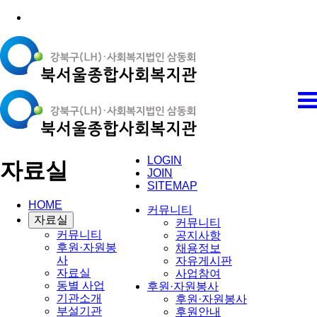
LOGIN
자료실
JOIN
SITEMAP
HOME
커뮤니티
자료실
커뮤니티
커뮤니티
공지사항
후원·자원봉
채용정보
사
자유게시판
자료실
사업참여
동별 사업
후원·자원봉사
기관소개
후원·자원봉사
부설기관
후원안내