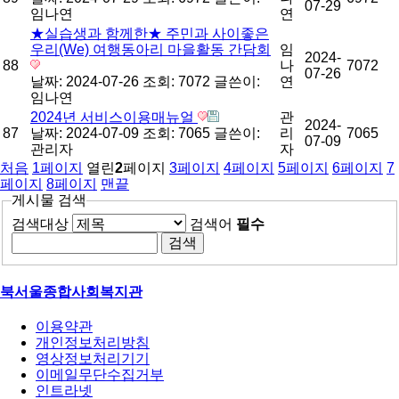
07-29
임나연
연
★실습생과 함께한★ 주민과 사이좋은
우리(We) 여행동아리 마을활동 간담회
임
2024-
88
나
7072
07-26
날짜: 2024-07-26
조회: 7072
글쓴이:
연
임나연
2024년 서비스이용매뉴얼
관
2024-
87
날짜: 2024-07-09
조회: 7065
글쓴이:
리
7065
07-09
관리자
자
처음
1
페이지
열린
2
페이지
3
페이지
4
페이지
5
페이지
6
페이지
7
페이지
8
페이지
맨끝
게시물 검색
검색대상
검색어
필수
북서울종합사회복지관
이용약관
개인정보처리방침
영상정보처리기기
이메일무단수집거부
인트라넷