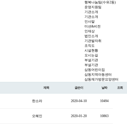
행복나눔팀(수유2동)
운영지원팀
기관소개
기관소개
인사말
미션&비전
인재상
법인소개
기관발자취
조직도
시설현황
오시는길
부설기관
부설기관
삼동어린이집
삼동지역아동센터
삼동재가방문요양센터
제목
글쓴이
날짜
조회
한소라
2020-04-10
10494
오혜인
2020-01-20
10863