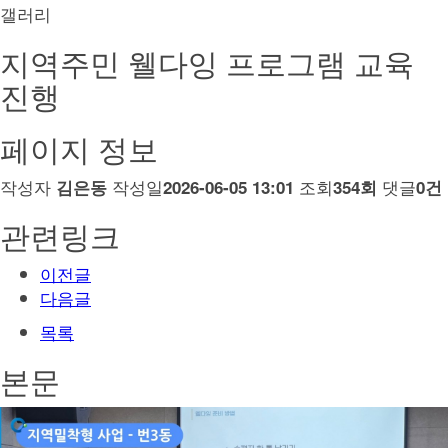
갤러리
지역주민 웰다잉 프로그램 교육
진행
페이지 정보
작성자
작성일
조회
댓글
김은동
2026-06-05 13:01
354회
0건
관련링크
이전글
다음글
목록
본문