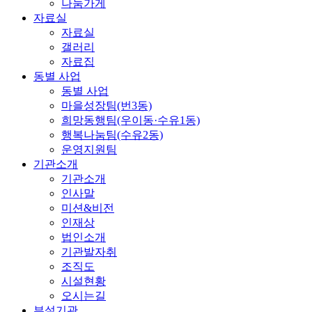
나눔가게
자료실
자료실
갤러리
자료집
동별 사업
동별 사업
마을성장팀(번3동)
희망동행팀(우이동·수유1동)
행복나눔팀(수유2동)
운영지원팀
기관소개
기관소개
인사말
미션&비전
인재상
법인소개
기관발자취
조직도
시설현황
오시는길
부설기관