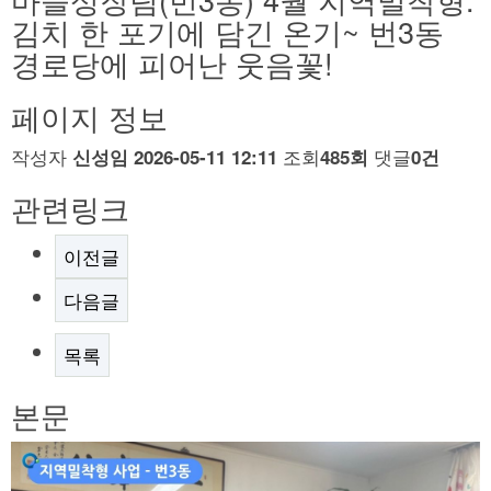
김치 한 포기에 담긴 온기~ 번3동
경로당에 피어난 웃음꽃!
페이지 정보
작성자
조회
댓글
신성임
2026-05-11 12:11
485회
0건
관련링크
이전글
다음글
목록
본문