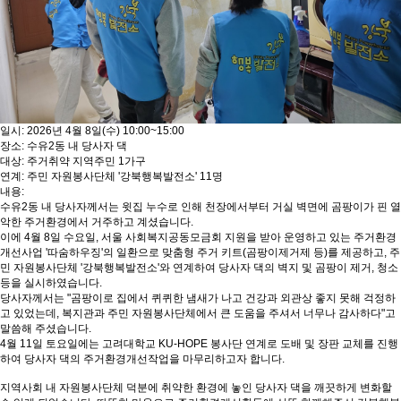
일시: 2026년 4월 8일(수) 10:00~15:00
장소: 수유2동 내 당사자 댁
대상: 주거취약 지역주민 1가구
연계: 주민 자원봉사단체 '강북행복발전소' 11명
내용:
수유2동 내 당사자께서는 윗집 누수로 인해 천장에서부터 거실 벽면에 곰팡이가 핀 열
악한 주거환경에서 거주하고 계셨습니다.
이에 4월 8일 수요일, 서울 사회복지공동모금회 지원을 받아 운영하고 있는 주거환경
개선사업 '따숨하우징'의 일환으로 맞춤형 주거 키트(곰팡이제거제 등)를 제공하고, 주
민 자원봉사단체 '강북행복발전소'와 연계하여 당사자 댁의 벽지 및 곰팡이 제거, 청소
등을 실시하였습니다.
당사자께서는 "곰팡이로 집에서 퀴퀴한 냄새가 나고 건강과 외관상 좋지 못해 걱정하
고 있었는데, 복지관과 주민 자원봉사단체에서 큰 도움을 주셔서 너무나 감사하다"고
말씀해 주셨습니다.
4월 11일 토요일에는 고려대학교 KU-HOPE 봉사단 연계로 도배 및 장판 교체를 진행
하여 당사자 댁의 주거환경개선작업을 마무리하고자 합니다.
지역사회 내 자원봉사단체 덕분에 취약한 환경에 놓인 당사자 댁을 깨끗하게 변화할