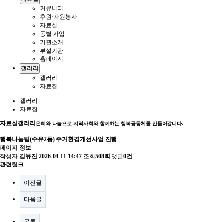
커뮤니티
후원·자원봉사
자료실
동별 사업
기관소개
부설기관
홈페이지
갤러리
갤러리
자료집
갤러리
자료집
자료실
갤러리
은혜와 나눔으로 지역사회와 함께하는 행복공동체를 만들어갑니다.
행복나눔팀(수유2동) 주거환경개선사업 진행
페이지 정보
작성자
김유진
2026-04-11 14:47
조회
508회
댓글
0건
관련링크
이전글
다음글
목록