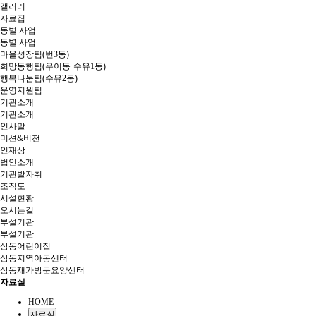
갤러리
자료집
동별 사업
동별 사업
마을성장팀(번3동)
희망동행팀(우이동·수유1동)
행복나눔팀(수유2동)
운영지원팀
기관소개
기관소개
인사말
미션&비전
인재상
법인소개
기관발자취
조직도
시설현황
오시는길
부설기관
부설기관
삼동어린이집
삼동지역아동센터
삼동재가방문요양센터
자료실
HOME
자료실