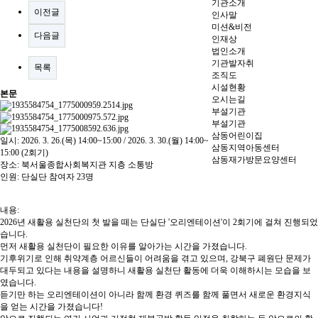
기관소개
이전글
인사말
미션&비전
다음글
인재상
법인소개
기관발자취
목록
조직도
시설현황
본문
오시는길
부설기관
부설기관
삼동어린이집
일시: 2026. 3. 26.(목) 14:00~15:00 / 2026. 3. 30.(월) 14:00~
삼동지역아동센터
15:00 (2회기)
삼동재가방문요양센터
장소: 북서울종합사회복지관 지층 소통방
인원: 단실단 참여자 23명
내용:
2026년 새활용 실천단의 첫 발을 떼는 단실단 '오리엔테이션'이 2회기에 걸쳐 진행되었
습니다.
먼저 새활용 실천단이 필요한 이유를 알아가는 시간을 가졌습니다.
기후위기로 인해 취약계층 어르신들이 어려움을 겪고 있으며, 강북구 폐원단 문제가
대두되고 있다는 내용을 설명하니 새활용 실천단 활동에 더욱 이해하시는 모습을 보
였습니다.
듣기만 하는 오리엔테이션이 아니라 함께 환경 퀴즈를 함께 풀면서 새로운 환경지식
을 얻는 시간을 가졌습니다!