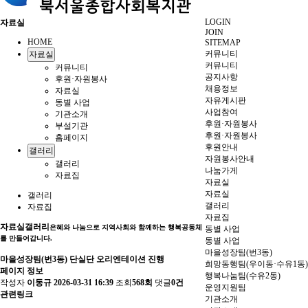
LOGIN
자료실
JOIN
HOME
SITEMAP
커뮤니티
자료실
커뮤니티
커뮤니티
공지사항
후원·자원봉사
채용정보
자료실
자유게시판
동별 사업
사업참여
기관소개
후원·자원봉사
부설기관
후원·자원봉사
홈페이지
후원안내
갤러리
자원봉사안내
갤러리
나눔가게
자료집
자료실
자료실
갤러리
갤러리
자료집
자료집
자료실
갤러리
은혜와 나눔으로 지역사회와 함께하는 행복공동체
동별 사업
를 만들어갑니다.
동별 사업
마을성장팀(번3동)
마을성장팀(번3동) 단실단 오리엔테이션 진행
희망동행팀(우이동·수유1동)
페이지 정보
행복나눔팀(수유2동)
작성자
이동규
2026-03-31 16:39
조회
568회
댓글
0건
운영지원팀
관련링크
기관소개