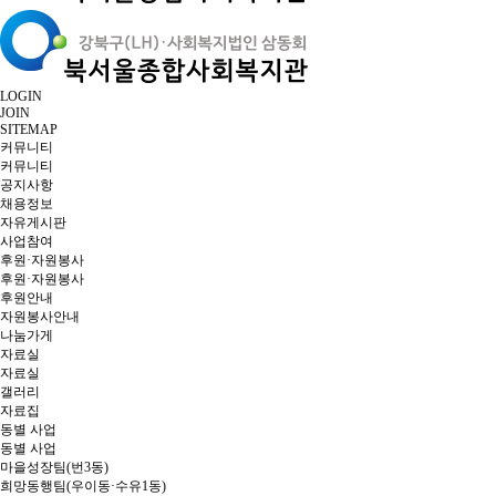
LOGIN
JOIN
SITEMAP
커뮤니티
커뮤니티
공지사항
채용정보
자유게시판
사업참여
후원·자원봉사
후원·자원봉사
후원안내
자원봉사안내
나눔가게
자료실
자료실
갤러리
자료집
동별 사업
동별 사업
마을성장팀(번3동)
희망동행팀(우이동·수유1동)