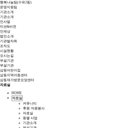
행복나눔팀(수유2동)
운영지원팀
기관소개
기관소개
인사말
미션&비전
인재상
법인소개
기관발자취
조직도
시설현황
오시는길
부설기관
부설기관
삼동어린이집
삼동지역아동센터
삼동재가방문요양센터
자료실
HOME
자료실
커뮤니티
후원·자원봉사
자료실
동별 사업
기관소개
부설기관