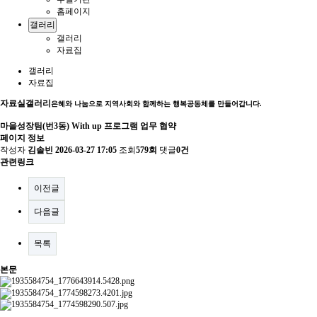
홈페이지
갤러리
갤러리
자료집
갤러리
자료집
자료실
갤러리
은혜와 나눔으로 지역사회와 함께하는 행복공동체를 만들어갑니다.
마을성장팀(번3동) With up 프로그램 업무 협약
페이지 정보
작성자
김솔빈
2026-03-27 17:05
조회
579회
댓글
0건
관련링크
이전글
다음글
목록
본문