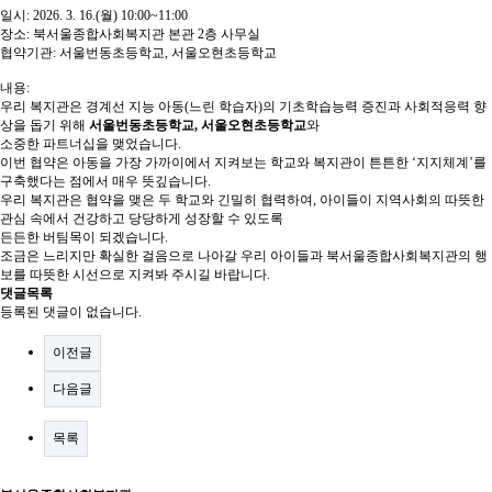
일시: 2026. 3. 16.(월) 10:00~11:00
장소: 북서울종합사회복지관 본관 2층 사무실
협약기관: 서울번동초등학교, 서울오현초등학교
내용:
우리 복지관은 경계선 지능 아동(느린 학습자)의 기초학습능력 증진과 사회적응력 향
상을 돕기 위해
서울번동초등학교, 서울오현초등학교
와
소중한 파트너십을 맺었습니다.
이번 협약은 아동을 가장 가까이에서 지켜보는 학교와 복지관이 튼튼한 ‘지지체계’를
구축했다는 점에서 매우 뜻깊습니다.
우리 복지관은 협약을 맺은 두 학교와 긴밀히 협력하여, 아이들이 지역사회의 따뜻한
관심 속에서 건강하고 당당하게 성장할 수 있도록
든든한 버팀목이 되겠습니다.
조금은 느리지만 확실한 걸음으로 나아갈 우리 아이들과 북서울종합사회복지관의 행
보를 따뜻한 시선으로 지켜봐 주시길 바랍니다.
댓글목록
등록된 댓글이 없습니다.
이전글
다음글
목록