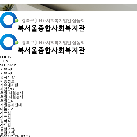
LOGIN
JOIN
SITEMAP
커뮤니티
커뮤니티
공지사항
채용정보
자유게시판
사업참여
후원·자원봉사
후원·자원봉사
후원안내
자원봉사안내
나눔가게
자료실
자료실
갤러리
자료집
동별 사업
동별 사업
마을성장팀(번3동)