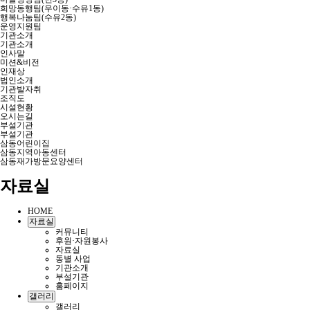
희망동행팀(우이동·수유1동)
행복나눔팀(수유2동)
운영지원팀
기관소개
기관소개
인사말
미션&비전
인재상
법인소개
기관발자취
조직도
시설현황
오시는길
부설기관
부설기관
삼동어린이집
삼동지역아동센터
삼동재가방문요양센터
자료실
HOME
자료실
커뮤니티
후원·자원봉사
자료실
동별 사업
기관소개
부설기관
홈페이지
갤러리
갤러리