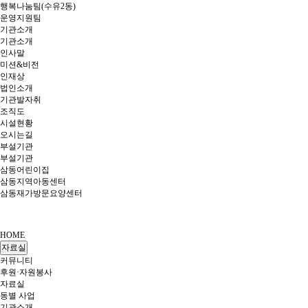
행복나눔팀(수유2동)
운영지원팀
기관소개
기관소개
인사말
미션&비전
인재상
법인소개
기관발자취
조직도
시설현황
오시는길
부설기관
부설기관
삼동어린이집
삼동지역아동센터
삼동재가방문요양센터
HOME
자료실
커뮤니티
후원·자원봉사
자료실
동별 사업
기관소개