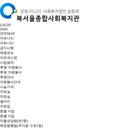
LOGIN
JOIN
SITEMAP
커뮤니티
커뮤니티
공지사항
채용정보
자유게시판
사업참여
후원·자원봉사
후원·자원봉사
후원안내
자원봉사안내
나눔가게
자료실
자료실
갤러리
자료집
동별 사업
동별 사업
마을성장팀(번3동)
희망동행팀(우이동·수유1동)