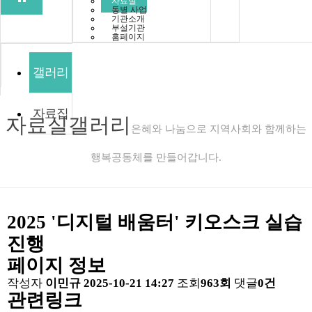
자료실
동별 사업
기관소개
부설기관
홈페이지
갤러리
자료집
자료실
갤러리
은혜와 나눔으로 지역사회와 함께하는
행복공동체를 만들어갑니다.
2025 '디지털 배움터' 키오스크 실습
진행
페이지 정보
작성자
이민규
2025-10-21 14:27
조회
963회
댓글
0건
관련링크