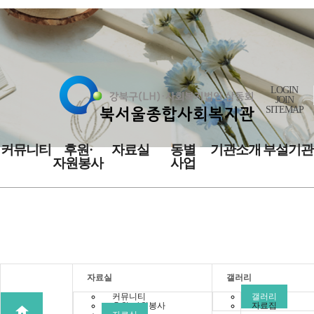
LOGIN
JOIN
SITEMAP
커뮤니티
후원·
자료실
동별
기관소개
부설기관
자원봉사
사업
자료실
자료실
갤러리
커뮤니티
갤러리
후원·자원봉사
자료집