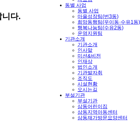
동별 사업
동별 사업
니다.
마을성장팀(번3동)
희망동행팀(우이동·수유1동)
행복나눔팀(수유2동)
운영지원팀
기관소개
기관소개
인사말
미션&비전
인재상
법인소개
기관발자취
조직도
시설현황
오시는길
부설기관
부설기관
삼동어린이집
삼동지역아동센터
삼동재가방문요양센터