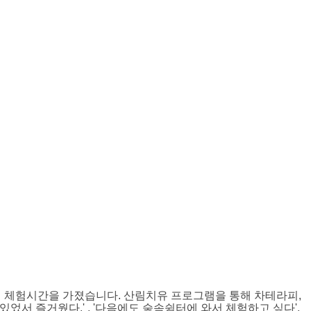
램 체험시간을 가졌습니다. 산림치유 프로그램을 통해 차테라피,
었서 즐거웠다.' , '다음에도 숲속쉼터에 와서 체험하고 싶다',