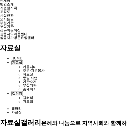
인재상
법인소개
기관발자취
조직도
시설현황
오시는길
부설기관
부설기관
삼동어린이집
삼동지역아동센터
삼동재가방문요양센터
자료실
HOME
자료실
커뮤니티
후원·자원봉사
자료실
동별 사업
기관소개
부설기관
홈페이지
갤러리
갤러리
자료집
갤러리
자료집
자료실
갤러리
은혜와 나눔으로 지역사회와 함께하