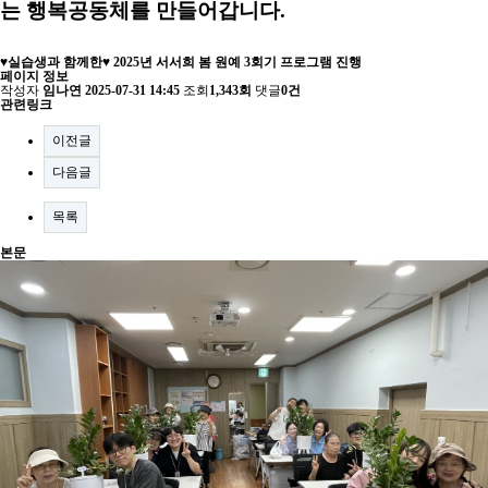
는 행복공동체를 만들어갑니다.
♥실습생과 함께한♥ 2025년 서서희 봄 원예 3회기 프로그램 진행
페이지 정보
작성자
임나연
2025-07-31 14:45
조회
1,343회
댓글
0건
관련링크
이전글
다음글
목록
본문