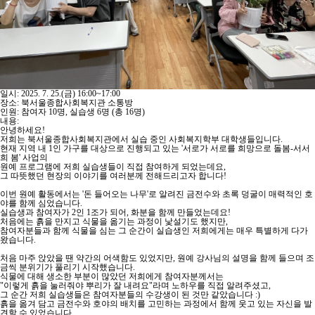
일시: 2025. 7. 25.(금) 16:00~17:00
장소: 북서울종합사회복지관 소통방
인원: 참여자 10명, 실습생 6명 (총 16명)
내용:
안녕하세요!
저희는 북서울종합사회복지관에서 실습 중인 사회복지학부 대학생들입니다.
현재 지역 내 1인 가구를 대상으로 진행되고 있는 '서로가 서로를 희망으로 돌봄-서서
희 봄' 사업의
원예 프로그램에 저희 실습생들이 직접 참여하게 되었는데요,
그 따뜻했던 현장의 이야기를 여러분께 전해드리고자 합니다!
이번 원예 활동에서는 '돈 들어오는 나무'로 알려진 금전수와 초록 덩굴이 매력적인 호
야를 함께 심었습니다.
실습생과 참여자가 2인 1조가 되어, 화분을 함께 만들었는데요!
처음에는 흙을 만지고 식물을 옮기는 과정이 낯설기도 했지만,
참여자분들과 함께 식물을 심는 그 순간이 실습생인 저희에게는 매우 특별하게 다가
왔습니다.
처음 마주 앉았을 땐 약간의 어색함도 있었지만, 원예 강사님의 설명을 함께 들으며 조
금씩 분위기가 풀리기 시작했습니다.
식물에 대해 생소한 부분이 많았던 저희에게 참여자분께서는
"이렇게 흙을 눌러줘야 뿌리가 잘 내려요"라며 노하우를 직접 알려주셨고,
그 순간 저희 실습생들은 참여자분들의 수강생이 된 것만 같았습니다 :)
흙을 옮겨 담고 금전수와 호야의 배치를 고민하는 과정에서 함께 웃고 있는 자신을 발
견할 수 있었습니다.