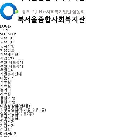
LOGIN
JOIN
SITEMAP
커뮤니티
커뮤니티
공지사항
채용정보
자유게시판
사업참여
후원·자원봉사
후원·자원봉사
후원안내
자원봉사안내
나눔가게
자료실
자료실
갤러리
자료집
동별 사업
동별 사업
마을성장팀(번3동)
희망동행팀(우이동·수유1동)
행복나눔팀(수유2동)
운영지원팀
기관소개
기관소개
인사말
미션&비전