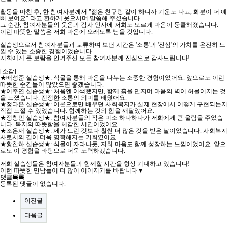
활동을 마친 후, 한 참여자분께서 "젊은 친구랑 같이 하니까 기운도 나고, 화분이 더 예
뻐 보여요" 라고 환하게 웃으시며 말씀해 주셨습니다.
그 순간, 참여자분들의 웃음과 감사 인사에 저희도 모르게 마음이 뭉클해졌습니다.
이런 따뜻한 말씀은 저희 마음에 오래도록 남을 것입니다.
실습생으로서 참여자분들과 교류하며 보낸 시간은 '소통'과 '진심'의 가치를 온전히 느
낄 수 있는 소중한 경험이었습니다.
저희에게 큰 보람을 안겨주신 모든 참여자분께 진심으로 감사드립니다!
[소감]
★배성준 실습생★: 식물을 통해 마음을 나누는 소중한 경험이었어요. 앞으로도 이런
따뜻한 순간들이 많았으면 좋겠습니다.
★이주연 실습생★: 처음엔 어색했지만, 함께 흙을 만지며 마음의 벽이 허물어지는 것
을 느꼈습니다. 진정한 소통의 의미를 배웠어요.
★정다은 실습생★: 이론으로만 배우던 사회복지가 실제 현장에서 어떻게 구현되는지
직접 느낄 수 있었습니다. 함께하는 것의 힘을 깨달았어요.
★정창민 실습생★: 참여자분들의 작은 미소 하나하나가 저희에게 큰 울림을 주었습
니다. 복지의 따뜻함을 체감한 시간이었어요.
★조은재 실습생★: 제가 드린 것보다 훨씬 더 많은 것을 받은 날이었습니다. 사회복지
사로서의 길이 더욱 명확해지는 기회였어요.
★황찬하 실습생★: 식물이 자라나듯, 저희 마음도 함께 성장하는 느낌이었어요. 앞으
로도 이 경험을 바탕으로 더욱 노력하겠습니다.
저희 실습생들은 참여자분들과 함께할 시간을 항상 기대하고 있습니다!
이런 따뜻한 만남들이 더 많이 이어지기를 바랍니다 ♥
댓글목록
등록된 댓글이 없습니다.
이전글
다음글