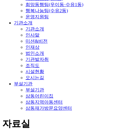
희망동행팀(우이동·수유1동)
행복나눔팀(수유2동)
운영지원팀
기관소개
기관소개
인사말
미션&비전
인재상
법인소개
기관발자취
조직도
시설현황
오시는길
부설기관
부설기관
삼동어린이집
삼동지역아동센터
삼동재가방문요양센터
자료실