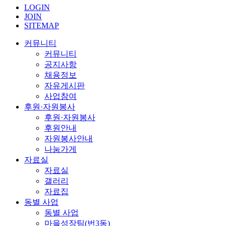
LOGIN
JOIN
SITEMAP
커뮤니티
커뮤니티
공지사항
채용정보
자유게시판
사업참여
후원·자원봉사
후원·자원봉사
후원안내
자원봉사안내
나눔가게
자료실
자료실
갤러리
자료집
동별 사업
동별 사업
마을성장팀(번3동)