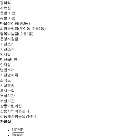
갤러리
자료집
동별 사업
동별 사업
마을성장팀(번3동)
희망동행팀(우이동·수유1동)
행복나눔팀(수유2동)
운영지원팀
기관소개
기관소개
인사말
미션&비전
인재상
법인소개
기관발자취
조직도
시설현황
오시는길
부설기관
부설기관
삼동어린이집
삼동지역아동센터
삼동재가방문요양센터
자료실
HOME
자료실