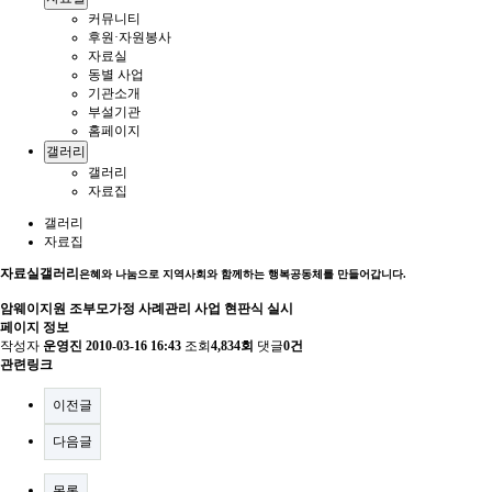
커뮤니티
후원·자원봉사
자료실
동별 사업
기관소개
부설기관
홈페이지
갤러리
갤러리
자료집
갤러리
자료집
자료실
갤러리
은혜와 나눔으로 지역사회와 함께하는 행복공동체를 만들어갑니다.
암웨이지원 조부모가정 사례관리 사업 현판식 실시
페이지 정보
작성자
운영진
2010-03-16 16:43
조회
4,834회
댓글
0건
관련링크
이전글
다음글
목록