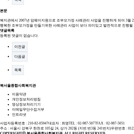
본문
복지관에서 2007년 암웨이지원으로 조부모가정 사례관리 사업을 진행하게 되어 3월 
행복한 조부모가정을 만들기위한 사례관리 사업이 보다 의미있고 발전적으로 진행될 
댓글목록
등록된 댓글이 없습니다.
이전글
다음글
목록
북서울종합사회복지관
이용약관
개인정보처리방침
영상정보처리기기
이메일무단수집거부
인트라넷
사업자등록번호 : 210-82-05947
대표자 : 최명
TEL : 02-987-5077
FAX : 02-987-5051
주소 : 서울시 강북구 한천로 105길 24, 상가 202동 (지번:번3동 241번지)
우편번호 : 012
COPYRIGHTⓒ 북서울종합사회복지관. ALL RIGHT RESERVED.