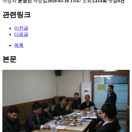
작성자
운영진
작성일
2010-03-16 15:47
조회
5,414회
댓글
0건
관련링크
이전글
다음글
목록
본문