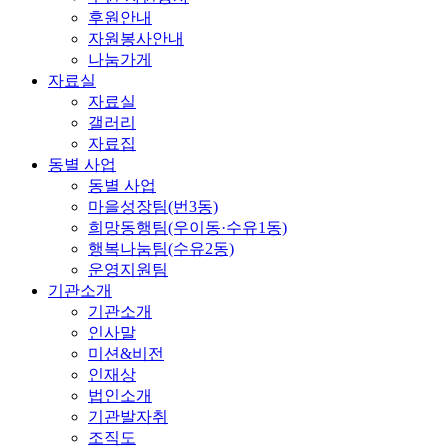
후원안내
자원봉사안내
나눔가게
자료실
자료실
갤러리
자료집
동별 사업
동별 사업
마을성장팀(번3동)
희망동행팀(우이동·수유1동)
행복나눔팀(수유2동)
운영지원팀
기관소개
기관소개
인사말
미션&비전
인재상
법인소개
기관발자취
조직도