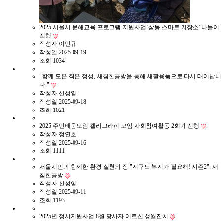
2025 서울시 문해교육 프로그램 지원사업 '삼동 스마트 저장소' 나들이
진행
작성자
이민규
작성일
2025-09-19
조회
1034
"함께 모은 작은 정성, 새침한공방을 통해 새활용품으로 다시 태어납니
다."
작성자
신성임
작성일
2025-09-18
조회
1021
2025 주민배움모임 캘리그라피 모임 사회참여활동 2회기 진행
작성자
정연호
작성일
2025-09-16
조회
1111
서울시민과 함께한 환경 실천의 장 "지구도 복지가 필요해! 시즌2": 새
침한공방
작성자
신성임
작성일
2025-09-11
조회
1193
2025년 정서지원사업 8월 당사자 어르신 생월잔치