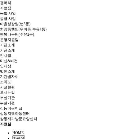
갤러리
자료집
동별 사업
동별 사업
마을성장팀(번3동)
희망동행팀(우이동·수유1동)
행복나눔팀(수유2동)
운영지원팀
기관소개
기관소개
인사말
미션&비전
인재상
법인소개
기관발자취
조직도
시설현황
오시는길
부설기관
부설기관
삼동어린이집
삼동지역아동센터
삼동재가방문요양센터
자료실
HOME
자료실