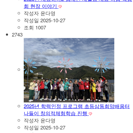
회 현장 이야기
작성자
윤다영
작성일
2025-10-27
조회
1007
2743
2025년 학력인정 프로그램 초등삼동희망배움터
나들이 창의적체험학습 진행
작성자
윤다영
작성일
2025-10-27