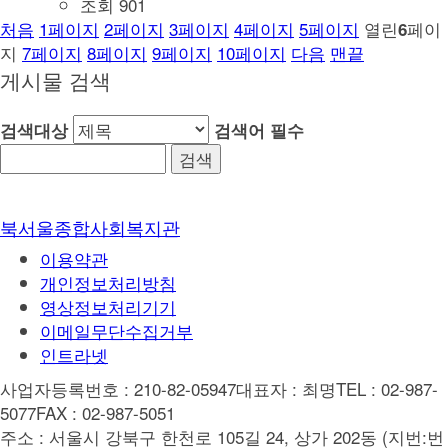
조회
901
처음
1
페이지
2
페이지
3
페이지
4
페이지
5
페이지
열린
페이
6
지
7
페이지
8
페이지
9
페이지
10
페이지
다음
맨끝
게시물 검색
검색대상
검색어
필수
북서울종합사회복지관
이용약관
개인정보처리방침
영상정보처리기기
이메일무단수집거부
인트라넷
사업자등록번호 : 210-82-05947
대표자 : 최명
TEL : 02-987-
5077
FAX : 02-987-5051
주소 : 서울시 강북구 한천로 105길 24, 상가 202동 (지번:번