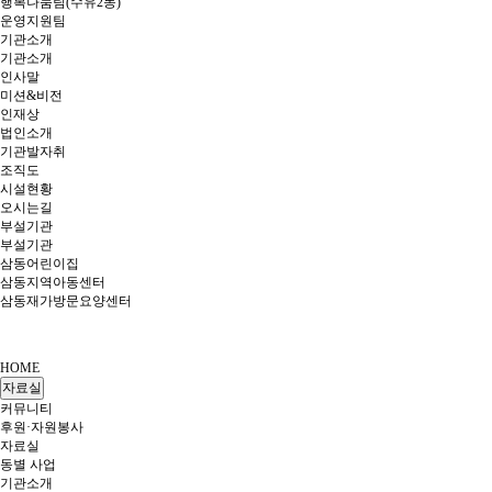
행복나눔팀(수유2동)
운영지원팀
기관소개
기관소개
인사말
미션&비전
인재상
법인소개
기관발자취
조직도
시설현황
오시는길
부설기관
부설기관
삼동어린이집
삼동지역아동센터
삼동재가방문요양센터
HOME
자료실
커뮤니티
후원·자원봉사
자료실
동별 사업
기관소개