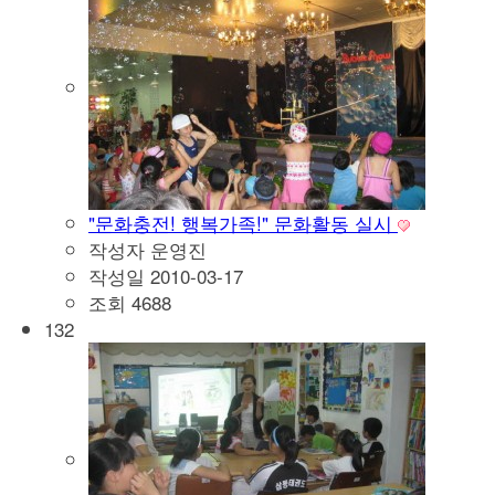
"문화충전! 행복가족!" 문화활동 실시
작성자
운영진
작성일
2010-03-17
조회
4688
132