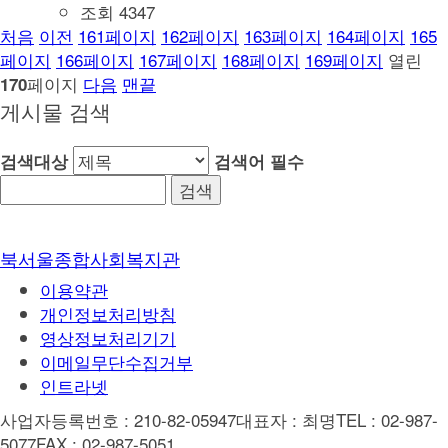
조회
4347
처음
이전
161
페이지
162
페이지
163
페이지
164
페이지
165
페이지
166
페이지
167
페이지
168
페이지
169
페이지
열린
페이지
다음
맨끝
170
게시물 검색
검색대상
검색어
필수
북서울종합사회복지관
이용약관
개인정보처리방침
영상정보처리기기
이메일무단수집거부
인트라넷
사업자등록번호 : 210-82-05947
대표자 : 최명
TEL : 02-987-
5077
FAX : 02-987-5051